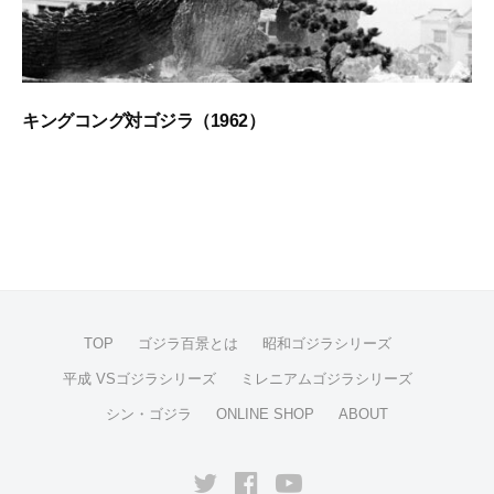
キングコング対ゴジラ（1962）
2
b
0
y
2
g
3
o
年
d
1
z
月
i
1
l
TOP
ゴジラ百景とは
昭和ゴジラシリーズ
5
l
平成 VSゴジラシリーズ
ミレニアムゴジラシリーズ
日
a
シン・ゴジラ
ONLINE SHOP
ABOUT
1
0
0
Twitter
facebook
YouTube