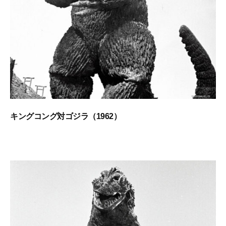
C
A
E
B
N
E
E
S
1
T
0
0
S
C
E
キングコング対ゴジラ（1962）
N
2
b
E
0
y
1
2
g
0
3
o
0
年
d
1
z
月
i
1
l