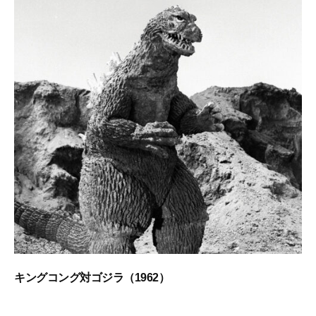
1
z
月
i
1
l
5
l
日
a
1
0
0
キングコング対ゴジラ（1962）
2
b