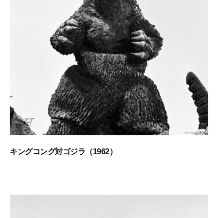
5
l
日
a
1
0
0
キングコング対ゴジラ（1962）
2
b
0
y
2
g
3
o
年
d