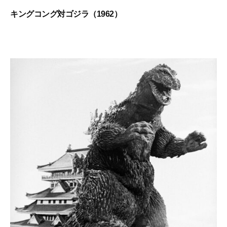
キングコング対ゴジラ（1962）
2
b
0
y
2
g
3
o
年
d
1
z
月
i
1
l
5
l
日
a
1
0
0