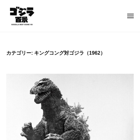
ゴ
コ
ジ
ン
ラ
メ
テ
ニ
百
ュ
ン
景
ー
ゴ
–
ツ
ジ
G
へ
ラ
O
カテゴリー:
キングコング対ゴジラ（1962）
ス
百
D
キ
景
Z
ッ
–
I
プ
L
G
L
O
A
D
B
Z
E
I
S
L
T
S
L