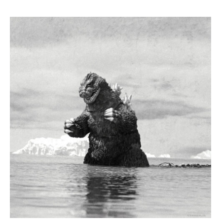
0
y
2
g
3
o
年
d
1
z
月
i
1
l
5
l
日
a
1
0
0