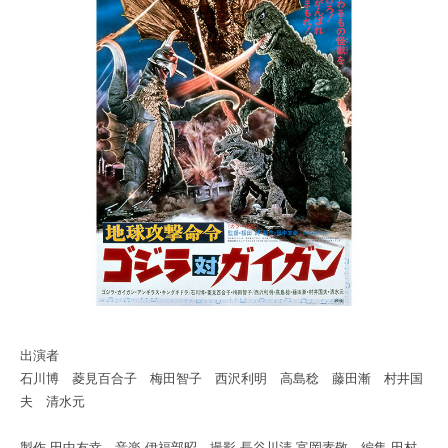
出演者
石川博 菱見百合子 梅田智子 西沢利明 高島稔 藤田漸 村井国
夫 清水元
製作 田中友幸 音楽 伊福部昭 撮影 長谷川清 富岡素敬 編集 田村