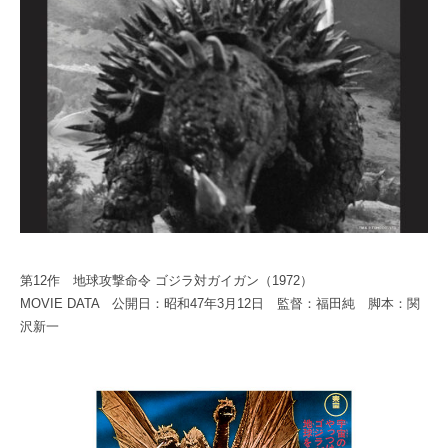
C
A
日
a
E
B
1
N
0
E
E
0
S
1
T
0
0
S
C
E
N
E
第12作 地球攻撃命令 ゴジラ対ガイガン（1972）
1
MOVIE DATA 公開日：昭和47年3月12日 監督：福田純 脚本：関
0
沢新一
0