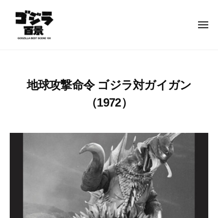
ゴ
コ
ジ
ン
ラ
メ
テ
ニ
百
ュ
ン
景
ー
ゴ
–
ツ
ジ
G
へ
ラ
O
地球攻撃命令 ゴジラ対ガイガン
ス
百
D
キ
（1972）
景
Z
ッ
–
I
2
b
プ
L
G
0
y
L
O
2
g
A
D
3
o
B
年
d
Z
E
1
z
I
S
月
i
L
T
1
l
S
L
5
l