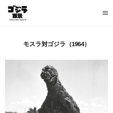
ゴ
コ
ジ
ン
ラ
メ
テ
ニ
百
ュ
ン
景
ー
ゴ
–
ツ
ジ
G
へ
ラ
O
モスラ対ゴジラ（1964）
ス
百
D
キ
景
Z
2
b
ッ
–
I
0
y
プ
L
2
g
G
L
3
o
O
A
年
d
D
B
1
z
Z
E
月
i
I
S
1
l
L
T
5
l
S
日
a
L