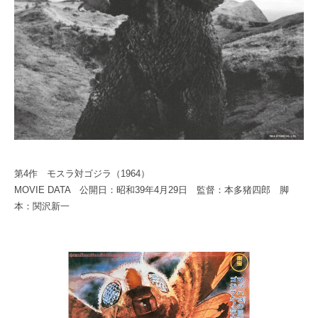
C
1
A
E
0
B
N
0
E
E
S
1
T
0
0
S
C
E
N
第4作 モスラ対ゴジラ（1964）
E
MOVIE DATA 公開日：昭和39年4月29日 監督：本多猪四郎 脚
本：関沢新一
1
0
0