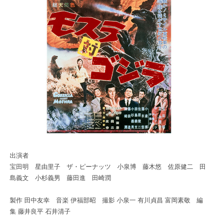
出演者
宝田明 星由里子 ザ・ピーナッツ 小泉博 藤木悠 佐原健二 田
島義文 小杉義男 藤田進 田崎潤
製作 田中友幸 音楽 伊福部昭 撮影 小泉一 有川貞昌 富岡素敬 編
集 藤井良平 石井清子