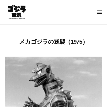
ゴ
コ
ジ
ン
ラ
メ
テ
ニ
百
ュ
ン
景
ー
ゴ
–
ツ
ジ
G
へ
ラ
O
メカゴジラの逆襲（1975）
ス
百
D
キ
景
Z
2
b
ッ
–
I
0
y
プ
L
2
g
G
L
3
o
O
A
年
d
D
B
1
z
Z
E
月
i
I
S
1
l
L
T
5
l
S
日
a
L