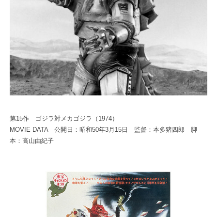
C
1
A
E
0
B
N
0
E
E
S
1
T
0
0
S
C
E
N
第15作 ゴジラ対メカゴジラ（1974）
E
MOVIE DATA 公開日：昭和50年3月15日 監督：本多猪四郎 脚
本：高山由紀子
1
0
0