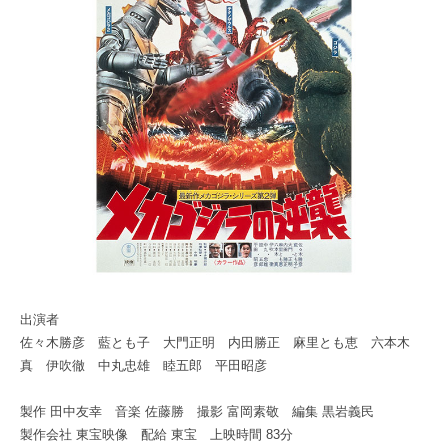
出演者
佐々木勝彦 藍とも子 大門正明 内田勝正 麻里とも恵 六本木
真 伊吹徹 中丸忠雄 睦五郎 平田昭彦
製作 田中友幸 音楽 佐藤勝 撮影 富岡素敬 編集 黒岩義民
製作会社 東宝映像 配給 東宝 上映時間 83分